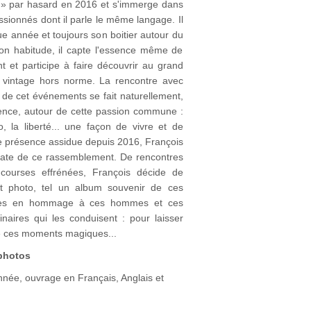
» par hasard en 2016 et s'immerge dans
ssionnés dont il parle le même langage. Il
e année et toujours son boitier autour du
n habitude, il capte l'essence même de
 et participe à faire découvrir au grand
al vintage hors norme. La rencontre avec
 de cet événements se fait naturellement,
nce, autour de cette passion commune :
o, la liberté... une façon de vivre et de
e présence assidue depuis 2016, François
ate de ce rassemblement. De rencontres
ourses effrénées, François décide de
et photo, tel un album souvenir de ces
ues en hommage à ces hommes et ces
naires qui les conduisent : pour laisser
e ces moments magiques...
photos
née, ouvrage en Français, Anglais et