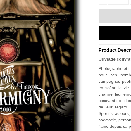
Product Descr
Ouvrage couvran
Photographe et m
pour ses nomb
campagnes public
en scène la vie 
charme, leur émo
essayant de « les 
de leur regard l
Sportifs, acteurs
spectacle, perso
l'âme depuis sa 