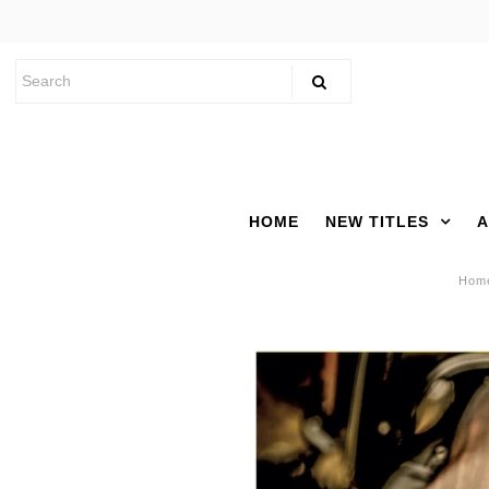
HOME
NEW TITLES
A
Hom