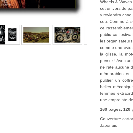
Wheels & Waves 
cet univers de pa
y reviendra chaqu
cou. Comme à so
ce rassemblement
public ce festiv
les organisateurs
comme une évide
la glisse, la mot
penser ! Avec un
ne rate aucune d
mémorables en c
publier un coffr
belles mécaniq
femmes extraordi
une empreinte d
160 pages, 120 
Couverture carton
Japonais